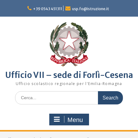
Skip
to
+39 0543 451311
usp.fo@istruzione.it
content
Ufficio VII – sede di Forlì-Cesena
Ufficio scolastico regionale per l'Emilia-Romagna
Search
for:
Menu