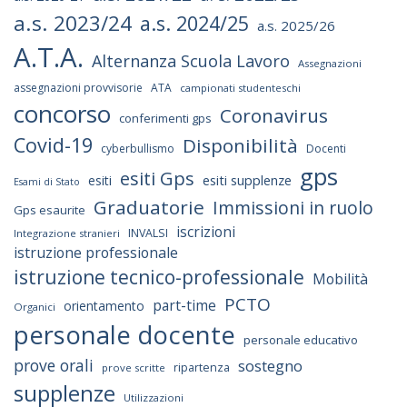
a.s. 2023/24
a.s. 2024/25
a.s. 2025/26
A.T.A.
Alternanza Scuola Lavoro
Assegnazioni
assegnazioni provvisorie
ATA
campionati studenteschi
concorso
Coronavirus
conferimenti gps
Covid-19
Disponibilità
cyberbullismo
Docenti
gps
esiti Gps
esiti supplenze
esiti
Esami di Stato
Graduatorie
Immissioni in ruolo
Gps esaurite
iscrizioni
INVALSI
Integrazione stranieri
istruzione professionale
istruzione tecnico-professionale
Mobilità
PCTO
part-time
orientamento
Organici
personale docente
personale educativo
prove orali
sostegno
ripartenza
prove scritte
supplenze
Utilizzazioni