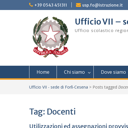
Skip
+39 0543 451311
usp.fo@istruzione.it
to
content
Ufficio VII – 
Ufficio scolastico regi
Home
Chi siamo
Dove siamo
Ufficio VII - sede di Forlì-Cesena
>
Posts tagged
Docen
Tag:
Docenti
Utilizzazioni ed assegnazioni provvi