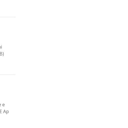
i
B)
e e
EE Ap