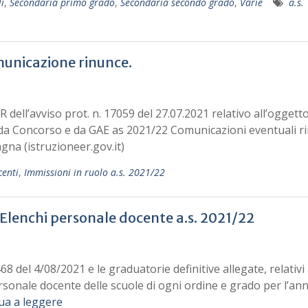
i
,
Secondaria primo grado
,
Secondaria secondo grado
,
Varie
a.s.
municazione rinunce.
R dell’avviso prot. n. 17059 del 27.07.2021 relativo all’oggetto
o da Concorso e da GAE as 2021/22 Comunicazioni eventuali r
agna (istruzioneer.gov.it)
centi
,
Immissioni in ruolo a.s. 2021/22
– Elenchi personale docente a.s. 2021/22
68 del 4/08/2021 e le graduatorie definitive allegate, relativi 
ersonale docente delle scuole di ogni ordine e grado per l’an
ua a leggere