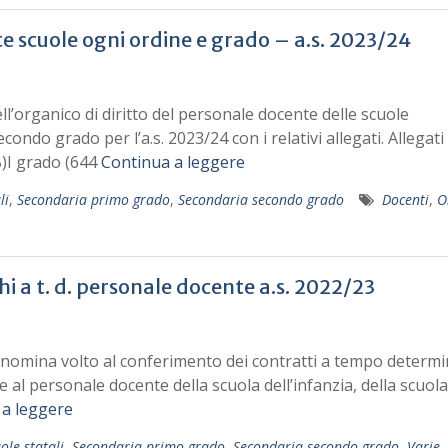
e scuole ogni ordine e grado – a.s. 2023/24
ll’organico di diritto del personale docente delle scuole
condo grado per l’a.s. 2023/24 con i relativi allegati. Allegati 
B)I grado (644
Continua a leggere
li
,
Secondaria primo grado
,
Secondaria secondo grado
Docenti
,
O
hi a t. d. personale docente a.s. 2022/23
di nomina volto al conferimento dei contratti a tempo determ
he al personale docente della scuola dell’infanzia, della scuola
 a leggere
ole statali
,
Secondaria primo grado
,
Secondaria secondo grado
,
Varie