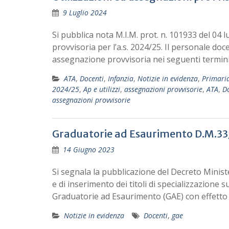
9 Luglio 2024
Si pubblica nota M.I.M. prot. n. 101933 del 04 l
provvisoria per l’a.s. 2024/25. Il personale d
assegnazione provvisoria nei seguenti termin
ATA
,
Docenti
,
Infanzia
,
Notizie in evidenza
,
Primari
2024/25
,
Ap e utilizzi
,
assegnazioni provvisorie
,
ATA
,
D
assegnazioni provvisorie
Graduatorie ad Esaurimento D.M.33
14 Giugno 2023
Si segnala la pubblicazione del Decreto Minist
e di inserimento dei titoli di specializzazione s
Graduatorie ad Esaurimento (GAE) con effetto 
Notizie in evidenza
Docenti
,
gae