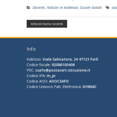
Docenti
,
Notizie in evidenza
,
Scuole statali
ass
Articoli meno recenti
Info
Indirizzo:
Viale Salinatore, 24 47121 Forlì
Codice fiscale:
92086100408
PEC:
csafo@postacert.istruzione.it
Codice IPA:
m_pi
Codice AOO:
AOOCSAFO
Codice Univoco Fatt. Elettronica:
GY6N6C