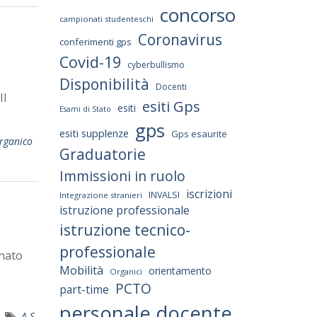
concorso
campionati studenteschi
Coronavirus
conferimenti gps
Covid-19
cyberbullismo
Disponibilità
Docenti
II
esiti Gps
esiti
Esami di Stato
gps
esiti supplenze
Gps esaurite
rganico
Graduatorie
Immissioni in ruolo
iscrizioni
INVALSI
Integrazione stranieri
istruzione professionale
istruzione tecnico-
professionale
inato
Mobilità
orientamento
Organici
PCTO
part-time
personale docente
A.S.