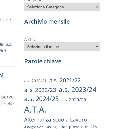
azione
Archivio mensile
Archivi
a.s.
ni e
Parole chiave
ni
a.s. 2021/22
a.s. 2020-21
a.s. 2023/24
a. s. 2022/23
riserve
a.s. 2024/25
a.s. 2025/26
i nelle
A.T.A.
e
Alternanza Scuola Lavoro
assegnazioni provvisorie
ATA
Assegnazioni