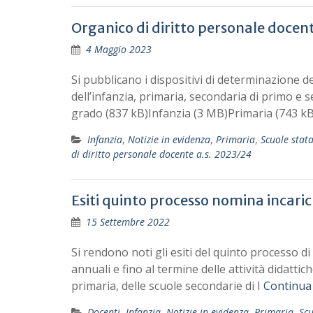
Organico di diritto personale docent
4 Maggio 2023
Si pubblicano i dispositivi di determinazione de
dell’infanzia, primaria, secondaria di primo e se
grado (837 kB)Infanzia (3 MB)Primaria (743 k
Infanzia
,
Notizie in evidenza
,
Primaria
,
Scuole stata
di diritto personale docente a.s. 2023/24
Esiti quinto processo nomina incaric
15 Settembre 2022
Si rendono noti gli esiti del quinto processo 
annuali e fino al termine delle attività didattic
primaria, delle scuole secondarie di I
Continua
Docenti
,
Infanzia
,
Notizie in evidenza
,
Primaria
,
Scu