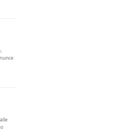
,
inunce
alle
no