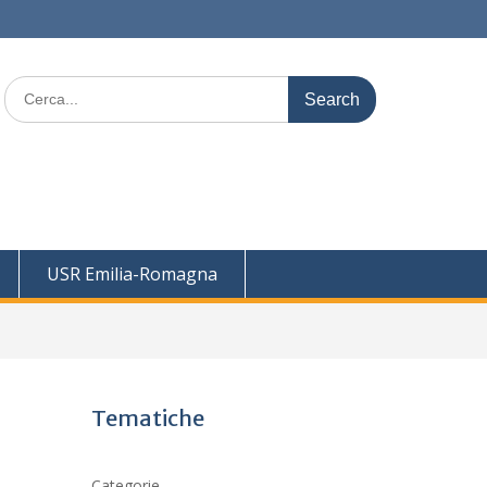
Search
for:
USR Emilia-Romagna
Tematiche
Categorie