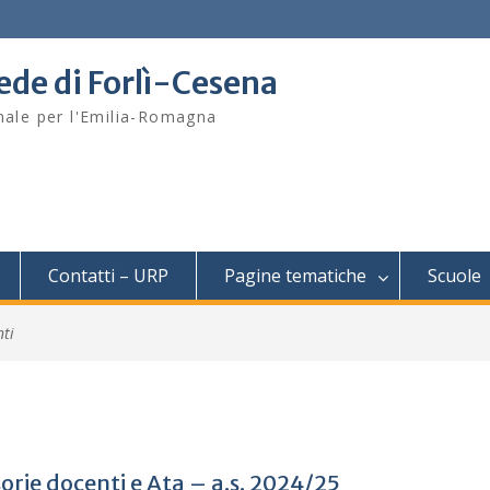
sede di Forlì-Cesena
onale per l'Emilia-Romagna
Contatti – URP
Pagine tematiche
Scuole
ti
sorie docenti e Ata – a.s. 2024/25