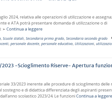
uglio 2024, relativa alle operazioni di utilizzazione e assegn
ocente e ATA potrà presentare domanda di utilizzazione o di
i: ➢
Continua a leggere
a
,
Scuole statali
,
Secondaria primo grado
,
Secondaria secondo grado
ocenti
,
personale docente
,
personale educativo
,
Utilizzazioni
,
utilizzazio
/2023 -Scioglimento Riserve- Apertura funzio
eriale 33/2023 inerente alle procedure di scioglimento delle 
ul sostegno e di didattica differenziata degli aspiranti present
dall’anno scolastico 2023/24. Le funzioni
Continua a legger