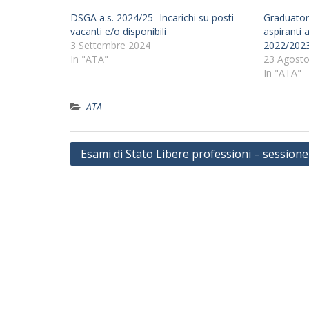
DSGA a.s. 2024/25- Incarichi su posti
Graduatori
vacanti e/o disponibili
aspiranti 
3 Settembre 2024
2022/202
In "ATA"
23 Agosto
In "ATA"
ATA
Navigazione
Esami di Stato Libere professioni – session
articoli