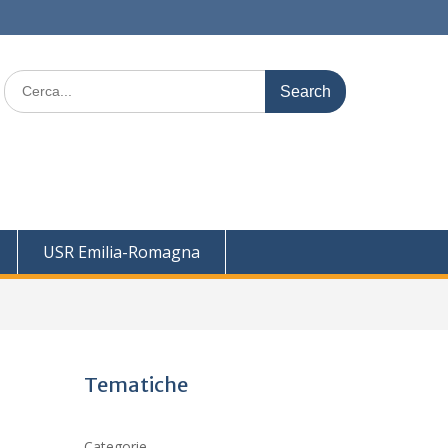
Search
for:
USR Emilia-Romagna
Tematiche
Categorie