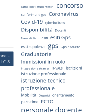
concorso
o
campionati studenteschi
Coronavirus
conferimenti gps
Covid-19
cyberbullismo
Disponibilità
Docenti
esiti Gps
esiti
Esami di Stato
gps
esiti supplenze
Gps esaurite
Graduatorie
ione –
Immissioni in ruolo
I.C. 8
iscrizioni
INVALSI
Integrazione stranieri
istruzione professionale
istruzione tecnico-
professionale
Mobilità
orientamento
Organici
PCTO
part-time
personale docente