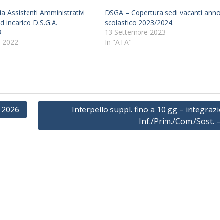
a Assistenti Amministrativi
DSGA – Copertura sedi vacanti ann
ad incarico D.S.G.A.
scolastico 2023/2024.
3
13 Settembre 2023
 2022
In "ATA"
e 2026
Interpello suppl. fino a 10 gg – integraz
Inf./Prim./Com./Sost. – 