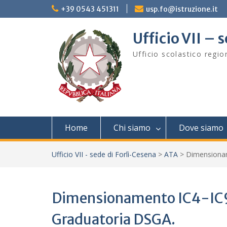
Skip
+39 0543 451311
usp.fo@istruzione.it
to
content
Ufficio VII – 
Ufficio scolastico regi
Home
Chi siamo
Dove siamo
Ufficio VII - sede di Forlì-Cesena
>
ATA
>
Dimensionam
Dimensionamento IC4-IC9 
Graduatoria DSGA.