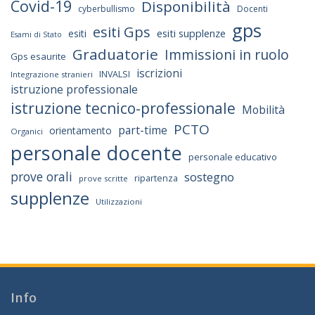
Covid-19
Disponibilità
cyberbullismo
Docenti
gps
esiti Gps
esiti supplenze
esiti
Esami di Stato
Graduatorie
Immissioni in ruolo
Gps esaurite
iscrizioni
INVALSI
Integrazione stranieri
istruzione professionale
istruzione tecnico-professionale
Mobilità
PCTO
part-time
orientamento
Organici
personale docente
personale educativo
prove orali
sostegno
ripartenza
prove scritte
supplenze
Utilizzazioni
Info