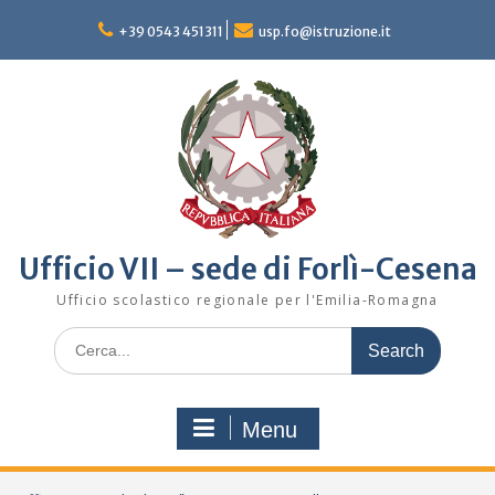
Skip
to
+39 0543 451311
usp.fo@istruzione.it
content
Ufficio VII – sede di Forlì-Cesena
Ufficio scolastico regionale per l'Emilia-Romagna
Search
for:
Menu