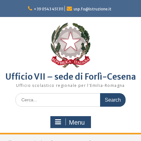
Skip
to
+39 0543 451311
usp.fo@istruzione.it
content
Ufficio VII – sede di Forlì-Cesena
Ufficio scolastico regionale per l'Emilia-Romagna
Search
for:
Menu