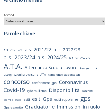
Archivi
Parole chiave
a.s. 2021/22
a. s. 2022/23
a.s. 2020-21
a.s. 2023/24
a.s. 2024/25
a.s. 2025/26
A.T.A.
Alternanza Scuola Lavoro
Assegnazioni
assegnazioni provvisorie
ATA
campionati studenteschi
concorso
Coronavirus
conferimenti gps
Covid-19
Disponibilità
cyberbullismo
Docenti
gps
esiti Gps
esiti supplenze
esiti
Esami di Stato
Graduatorie
Immissioni in ruolo
Gps esaurite