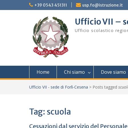
Skip
+39 0543 451311
usp.fo@istruzione.it
to
content
Ufficio VII – 
Ufficio scolastico regi
Home
Chi siamo
Dove siamo
Ufficio VII - sede di Forlì-Cesena
>
Posts tagged
scuol
Tag:
scuola
Cessazioni dal servizio del Persona