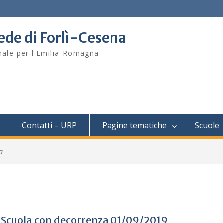
sede di Forlì-Cesena
onale per l'Emilia-Romagna
Contatti – URP
Pagine tematiche
Scuole
a
le Scuola con decorrenza 01/09/2019