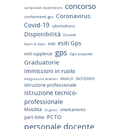
concorso
campionati studenteschi
Coronavirus
conferimenti gps
Covid-19
cyberbullismo
Disponibilità
Docenti
esiti Gps
esiti
Esami di Stato
gps
esiti supplenze
Gps esaurite
Graduatorie
Immissioni in ruolo
iscrizioni
INVALSI
Integrazione stranieri
istruzione professionale
istruzione tecnico-
professionale
Mobilità
orientamento
Organici
PCTO
part-time
personale docente