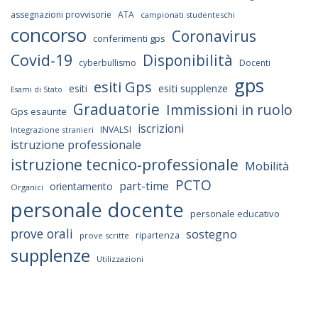
assegnazioni provvisorie
ATA
campionati studenteschi
concorso
Coronavirus
conferimenti gps
Covid-19
Disponibilità
cyberbullismo
Docenti
gps
esiti Gps
esiti supplenze
esiti
Esami di Stato
Graduatorie
Immissioni in ruolo
Gps esaurite
iscrizioni
INVALSI
Integrazione stranieri
istruzione professionale
istruzione tecnico-professionale
Mobilità
PCTO
part-time
orientamento
Organici
personale docente
personale educativo
prove orali
sostegno
ripartenza
prove scritte
supplenze
Utilizzazioni