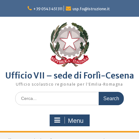
Skip
to
+39 0543 451311
usp.fo@istruzione.it
content
Ufficio VII – sede di Forlì-Cesena
Ufficio scolastico regionale per l'Emilia-Romagna
Search
for:
Menu