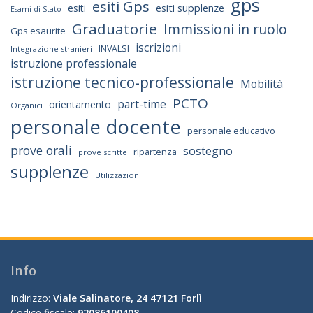
gps
esiti Gps
esiti supplenze
esiti
Esami di Stato
Graduatorie
Immissioni in ruolo
Gps esaurite
iscrizioni
INVALSI
Integrazione stranieri
istruzione professionale
istruzione tecnico-professionale
Mobilità
PCTO
part-time
orientamento
Organici
personale docente
personale educativo
prove orali
sostegno
ripartenza
prove scritte
supplenze
Utilizzazioni
Info
Indirizzo:
Viale Salinatore, 24 47121 Forlì
Codice fiscale:
92086100408