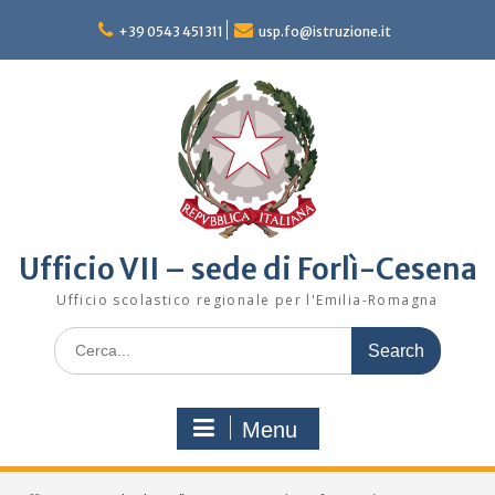
Skip
to
+39 0543 451311
usp.fo@istruzione.it
content
Ufficio VII – sede di Forlì-Cesena
Ufficio scolastico regionale per l'Emilia-Romagna
Search
for:
Menu