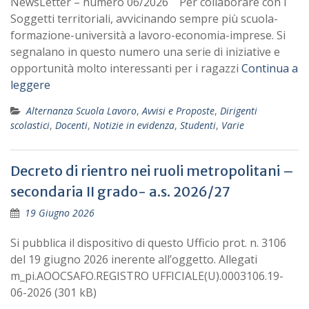
NewsLetter – numero 06/2026 Per collaborare con i
Soggetti territoriali, avvicinando sempre più scuola-
formazione-università a lavoro-economia-imprese. Si
segnalano in questo numero una serie di iniziative e
opportunità molto interessanti per i ragazzi
Continua a
leggere
Alternanza Scuola Lavoro
,
Avvisi e Proposte
,
Dirigenti
scolastici
,
Docenti
,
Notizie in evidenza
,
Studenti
,
Varie
Decreto di rientro nei ruoli metropolitani –
secondaria II grado- a.s. 2026/27
19 Giugno 2026
Si pubblica il dispositivo di questo Ufficio prot. n. 3106
del 19 giugno 2026 inerente all’oggetto. Allegati
m_pi.AOOCSAFO.REGISTRO UFFICIALE(U).0003106.19-
06-2026 (301 kB)