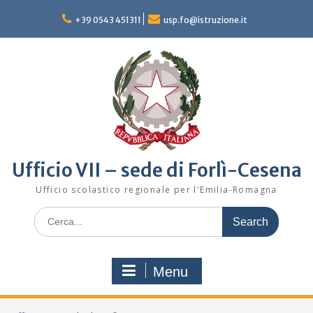
Skip
to
+39 0543 451311
usp.fo@istruzione.it
content
Ufficio VII – sede di Forlì-Cesena
Ufficio scolastico regionale per l'Emilia-Romagna
Search
for:
Menu