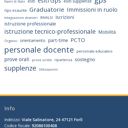
esiti Gps
esiti supplenze
esiti
Esami di Stato
Graduatorie
Immissioni in ruolo
Gps esaurite
iscrizioni
INVALSI
Integrazione stranieri
istruzione professionale
istruzione tecnico-professionale
Mobilità
PCTO
part-time
orientamento
Organici
personale docente
personale educativo
prove orali
sostegno
ripartenza
prove scritte
supplenze
Utilizzazioni
Info
Indirizzo:
Viale Salinatore, 24 47121 Forlì
Codice fiscale:
92086100408