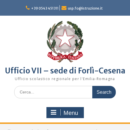
Skip
to
+39 0543 451311
usp.fo@istruzione.it
content
Ufficio VII – sede di Forlì-Cesena
Ufficio scolastico regionale per l'Emilia-Romagna
Search
for:
Menu