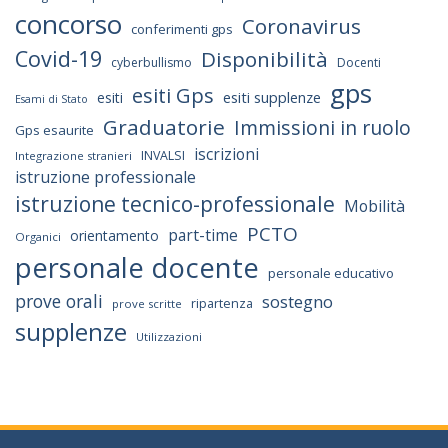
concorso
Coronavirus
conferimenti gps
Covid-19
Disponibilità
cyberbullismo
Docenti
gps
esiti Gps
esiti supplenze
esiti
Esami di Stato
Graduatorie
Immissioni in ruolo
Gps esaurite
iscrizioni
INVALSI
Integrazione stranieri
istruzione professionale
istruzione tecnico-professionale
Mobilità
PCTO
part-time
orientamento
Organici
personale docente
personale educativo
prove orali
sostegno
ripartenza
prove scritte
supplenze
Utilizzazioni