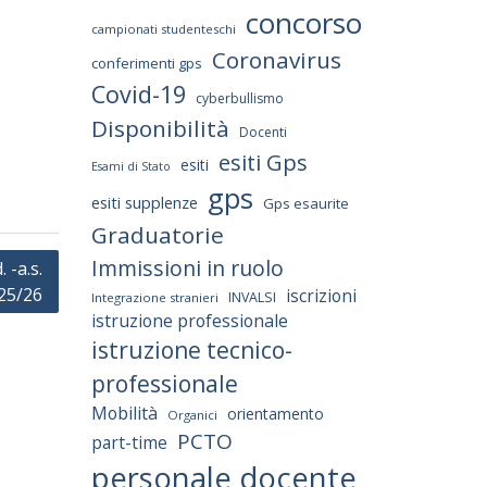
concorso
campionati studenteschi
Coronavirus
conferimenti gps
Covid-19
cyberbullismo
Disponibilità
Docenti
esiti Gps
esiti
Esami di Stato
gps
esiti supplenze
Gps esaurite
Graduatorie
Immissioni in ruolo
 -a.s.
25/26
iscrizioni
INVALSI
Integrazione stranieri
istruzione professionale
istruzione tecnico-
professionale
Mobilità
orientamento
Organici
PCTO
part-time
personale docente