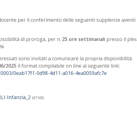
docente per il conferimento delle seguenti supplenze aventi 
ssibilità di proroga, per n.
25 ore settimanali
presso il ple
hi
nteressati sono invitati a comunicare la propria disponibilità
06/2025
il format compilabile on line al seguente link:
OME0003/0eab17f1-0d98-4d11-a016-4ea0059afc7e
I-Infanzia_2
(67 kB)