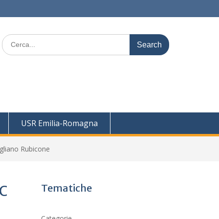
Search
for:
USR Emilia-Romagna
ogliano Rubicone
Tematiche
IC
Categorie