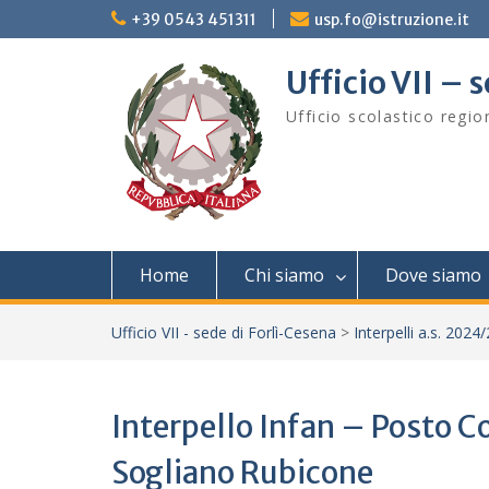
Skip
+39 0543 451311
usp.fo@istruzione.it
to
content
Ufficio VII – 
Ufficio scolastico regi
Home
Chi siamo
Dove siamo
Ufficio VII - sede di Forlì-Cesena
>
Interpelli a.s. 2024
Interpello Infan – Posto C
Sogliano Rubicone