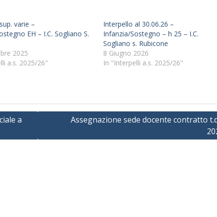
sup. varie –
Interpello al 30.06.26 –
ostegno EH – I.C. Sogliano S.
Infanzia/Sostegno – h 25 – I.C.
Sogliano s. Rubicone
bre 2025
8 Giugno 2026
lli a.s. 2025/26"
In "Interpelli a.s. 2025/26"
iale a
Assegnazione sede docente contratto t.d.
20