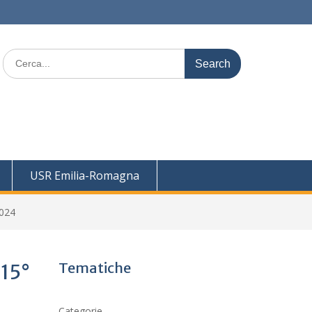
Search
for:
USR Emilia-Romagna
2024
Tematiche
 15°
Categorie