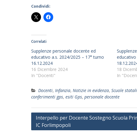
Condividi:
Correlati
Supplenze personale docente ed
Supplenze
educativo a.s. 2024/2025 – 17° turno
educativo 
16.12.2024
18.12.202
16 Dicembre 2024
18 Dicem
In "Docenti"
In "Docent
Docenti
,
Infanzia
,
Notizie in evidenza
,
Scuole statali
conferimenti gps
,
esiti Gps
,
personale docente
Navigazione
Interpello per Docente Sostegno Scuola Pri
IC Forlimpopoli
articoli