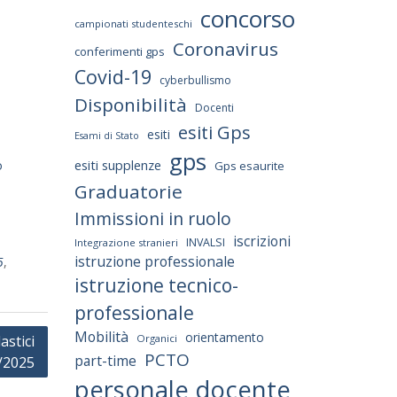
concorso
campionati studenteschi
Coronavirus
conferimenti gps
Covid-19
cyberbullismo
Disponibilità
Docenti
esiti Gps
esiti
Esami di Stato
gps
esiti supplenze
o
Gps esaurite
Graduatorie
Immissioni in ruolo
iscrizioni
INVALSI
Integrazione stranieri
istruzione professionale
5
,
istruzione tecnico-
professionale
Mobilità
orientamento
astici
Organici
PCTO
part-time
/2025
personale docente