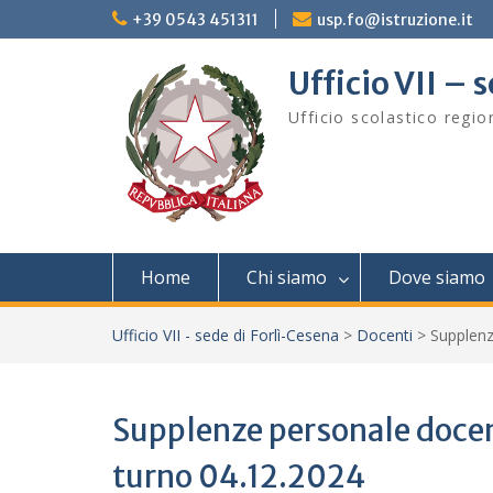
Skip
+39 0543 451311
usp.fo@istruzione.it
to
content
Ufficio VII – 
Ufficio scolastico regi
Home
Chi siamo
Dove siamo
Ufficio VII - sede di Forlì-Cesena
>
Docenti
>
Supplenz
Supplenze personale docen
turno 04.12.2024