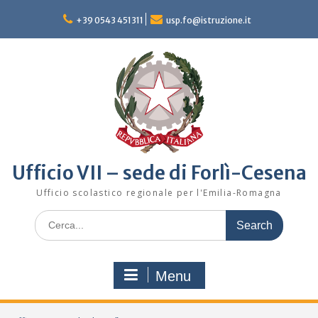
Skip
to
+39 0543 451311
usp.fo@istruzione.it
content
Ufficio VII – sede di Forlì-Cesena
Ufficio scolastico regionale per l'Emilia-Romagna
Search
for:
Menu