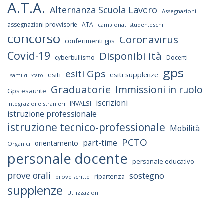
A.T.A.
Alternanza Scuola Lavoro
Assegnazioni
assegnazioni provvisorie
ATA
campionati studenteschi
concorso
Coronavirus
conferimenti gps
Covid-19
Disponibilità
cyberbullismo
Docenti
gps
esiti Gps
esiti supplenze
esiti
Esami di Stato
Graduatorie
Immissioni in ruolo
Gps esaurite
iscrizioni
INVALSI
Integrazione stranieri
istruzione professionale
istruzione tecnico-professionale
Mobilità
PCTO
part-time
orientamento
Organici
personale docente
personale educativo
prove orali
sostegno
ripartenza
prove scritte
supplenze
Utilizzazioni