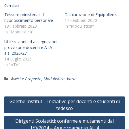
Correlati
Tessere ministeriali di
Dichiarazione di Equipollenza
riconoscimento personale
17 Febbraio 2020
18 Febbraio 2020
In "Modulistica"
In "Modulistica"
Utilizzazioni ed assegnazioni
provvisorie docenti e ATA –
a.s. 2026/27
14 Luglio 2026
In "ATA"
Avvisi e Proposte
,
Modulistica
,
Varie
Navigazione
Goethe Institut – Iniziative per docenti e studenti di
articoli
tedesco
Dirigenti Scolastici: conferme e mutamenti dal
1/9/2024 – Aggiornamento All. 4