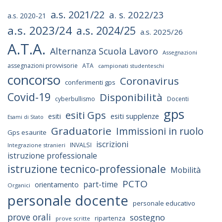
a.s. 2021/22
a. s. 2022/23
a.s. 2020-21
a.s. 2023/24
a.s. 2024/25
a.s. 2025/26
A.T.A.
Alternanza Scuola Lavoro
Assegnazioni
assegnazioni provvisorie
ATA
campionati studenteschi
concorso
Coronavirus
conferimenti gps
Covid-19
Disponibilità
cyberbullismo
Docenti
gps
esiti Gps
esiti supplenze
esiti
Esami di Stato
Graduatorie
Immissioni in ruolo
Gps esaurite
iscrizioni
INVALSI
Integrazione stranieri
istruzione professionale
istruzione tecnico-professionale
Mobilità
PCTO
part-time
orientamento
Organici
personale docente
personale educativo
prove orali
sostegno
ripartenza
prove scritte