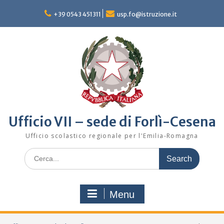
Skip
to
+39 0543 451311
usp.fo@istruzione.it
content
Ufficio VII – sede di Forlì-Cesena
Ufficio scolastico regionale per l'Emilia-Romagna
Search
for:
Menu