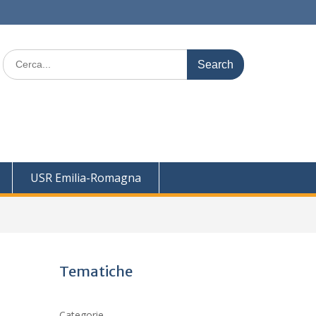
Search
for:
USR Emilia-Romagna
Tematiche
Categorie