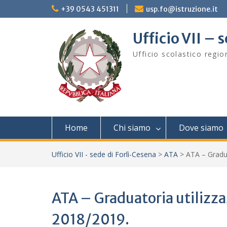
Skip
+39 0543 451311
usp.fo@istruzione.it
to
content
Ufficio VII – 
Ufficio scolastico regi
Home
Chi siamo
Dove siamo
Ufficio VII - sede di Forlì-Cesena
>
ATA
>
ATA – Gradua
ATA – Graduatoria utilizza
2018/2019.