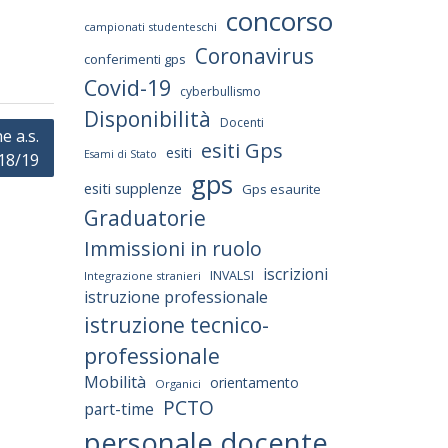
concorso
campionati studenteschi
Coronavirus
conferimenti gps
Covid-19
cyberbullismo
Disponibilità
Docenti
e a.s.
esiti Gps
esiti
Esami di Stato
18/19
gps
esiti supplenze
Gps esaurite
Graduatorie
Immissioni in ruolo
iscrizioni
INVALSI
Integrazione stranieri
istruzione professionale
istruzione tecnico-
professionale
Mobilità
orientamento
Organici
PCTO
part-time
personale docente